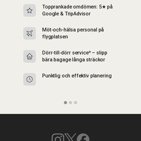
Topprankade omdömen: 5★ på
I
Google & TripAdvisor
b
Möt-och-hälsa personal på
S
flygplatsen
b
Dörr-till-dörr service* – slipp
S
bära bagage långa sträckor
up
Punktlig och effektiv planering
F
p