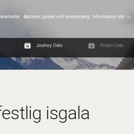
farenheter
Nyheter, guider och evenemang
Information om
stlig isgala