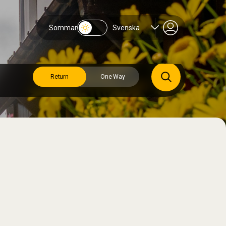
Sommar
Svenska
Return
One Way