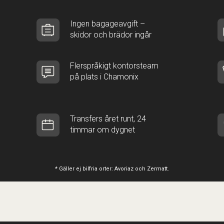
Ingen bagageavgift –
skidor och brädor ingår
Flerspråkigt kontorsteam
på plats i Chamonix
Transfers året runt, 24
timmar om dygnet
* Gäller ej bilfria orter: Avoriaz och Zermatt.