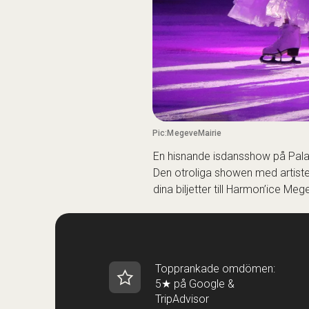
Pic:MegeveMairie
En hisnande isdansshow på Palai
Den otroliga showen med artister
dina biljetter till
Harmon’ice Mege
Topprankade omdömen:
5★ på Google &
TripAdvisor