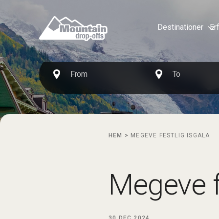
Destinationer
Er
HEM
>
MEGEVE FESTLIG ISGALA
Megeve fe
30 DEC 2024