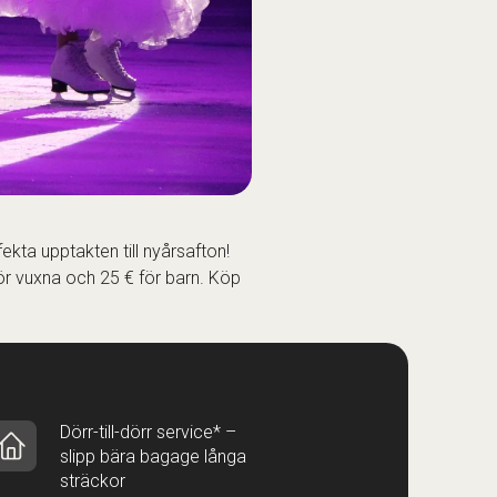
ta upptakten till nyårsafton!
för vuxna och 25 € för barn. Köp
Dörr-till-dörr service* –
slipp bära bagage långa
sträckor