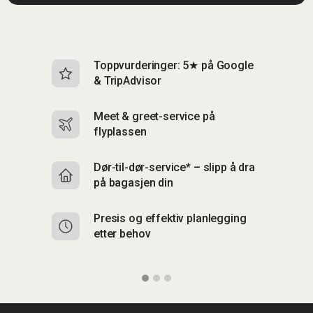
Toppvurderinger: 5★ på Google
I
& TripAdvisor
br
Meet & greet-service på
Si
flyplassen
&
Dør-til-dør-service* – slipp å dra
S
på bagasjen din
m
Presis og effektiv planlegging
F
etter behov
C