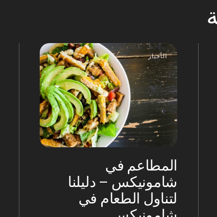
الأخبار
المطاعم في
شامونيكس – دليلنا
لتناول الطعام في
شامونيكس