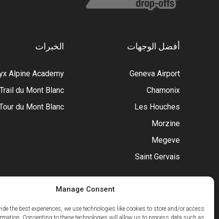
أفضل الوجهات
الخبرات
ryx Alpine Academy
Geneva Airport
 Trail du Mont Blanc
Chamonix
Tour du Mont Blanc
Les Houches
Morzine
Megeve
Saint Gervais
Manage Consent
vide the best experiences, we use technologies like cookies to store and/or access
ormation. Consenting to these technologies will allow us to process data such as