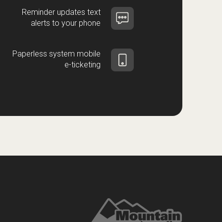
Reminder updates text
alerts to your phone
Paperless system mobile
e-ticketing