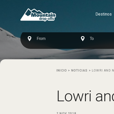
Destinos
INICIO
>
NOTICIAS
>
LOWRI AND 
Lowri an
2 NOV 2018