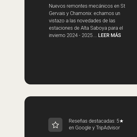
Nuevos remontes mecánicos en St
Gervais y Chamonix: echamos un
vistazo a las novedades de las
estaciones de Alta Saboya para el
invierno 2024 - 2025.…
LEER MÁS
Reseñas destacadas: 5★
en Google y TripAdvisor