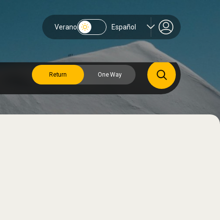
Verano
Español
Return
One Way