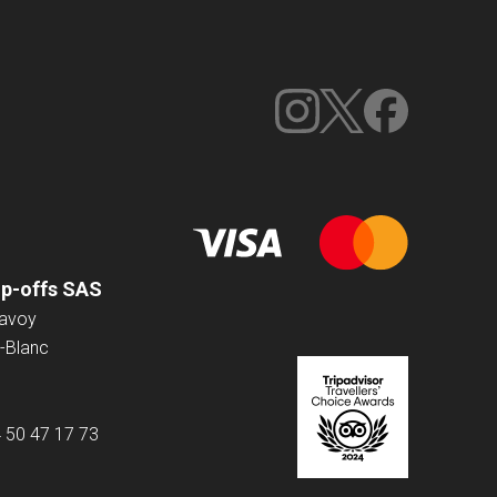
op-offs SAS
Savoy
-Blanc
4 50 47 17 73