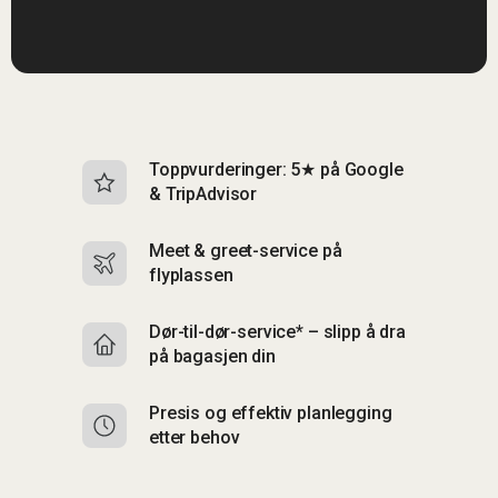
Toppvurderinger: 5★ på Google
I
& TripAdvisor
br
Meet & greet-service på
Si
flyplassen
&
Dør-til-dør-service* – slipp å dra
S
på bagasjen din
m
Presis og effektiv planlegging
F
etter behov
C