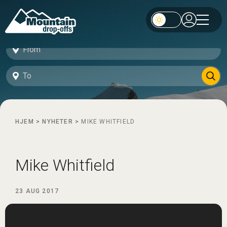
HJEM
>
NYHETER
>
MIKE WHITFIELD
Mike Whitfield
23 AUG 2017