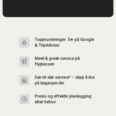
Toppvurderinger: 5★ på Google
I
& TripAdvisor
br
Meet & greet-service på
Si
flyplassen
&
Dør-til-dør-service* – slipp å dra
S
på bagasjen din
m
Presis og effektiv planlegging
F
etter behov
C