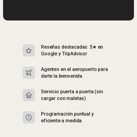
Reseñas destacadas: 5★ en
S
Google y TripAdvisor
i
Agentes en el aeropuerto para
R
darte la bienvenida
n
Servicio puerta a puerta (sin
A
cargar con maletas)
a 
Programación puntual y
E
eficiente a medida
C