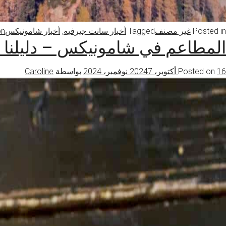
Posted in
غير مصنف
Tagged
أخبار سانت جيرفيه
,
أخبار شامونيكس
on مصاعد تزلج جديدة
المطاعم في شامونيكس – دليلنا 
16 أكتوبر، 2024
Posted on
7 نوفمبر، 2024
بواسطة
Caroline