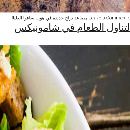
 في هوت سافوا العليا!
Leave a Comment
لتناول الطعام في شامونيكس