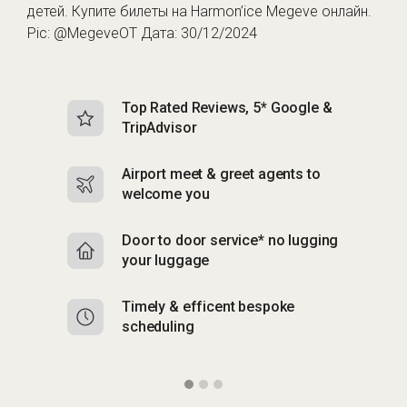
детей. Купите билеты на
Harmon’ice Megeve онлайн
.
Pic: @MegeveOT Дата: 30/12/2024
Top Rated Reviews, 5* Google &
N
TripAdvisor
b
Airport meet & greet agents to
S
welcome you
p
Door to door service* no lugging
R
your luggage
y
Timely & efficent bespoke
Mu
scheduling
o