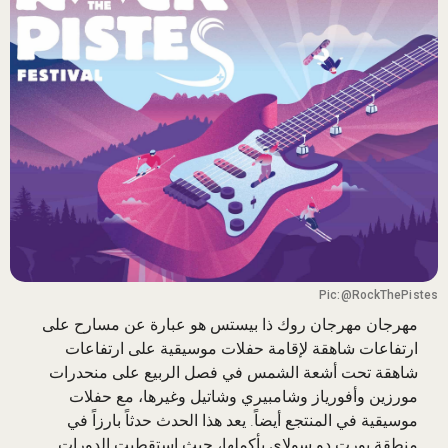
Pic:@RockThePistes
مهرجان
مهرجان روك ذا بيستس
هو عبارة عن مسارح على
ارتفاعات شاهقة لإقامة حفلات موسيقية على ارتفاعات
شاهقة تحت أشعة الشمس في فصل الربيع على منحدرات
مورزين وأفورياز وشامبيري وشاتيل وغيرها، مع حفلات
موسيقية في المنتجع أيضاً. يعد هذا الحدث حدثاً بارزاً في
منطقة بورت دو سولاي بأكملها، حيث استقطبت الدورات