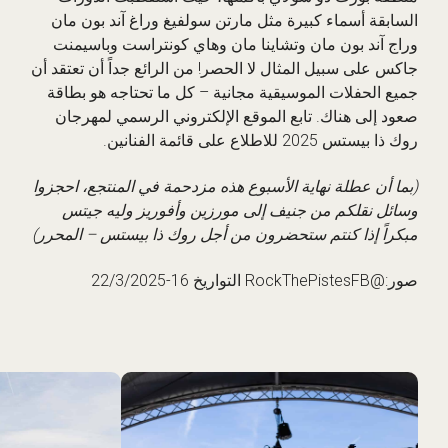
السابقة أسماء كبيرة مثل مارتن سولفيغ وراغ آند بون مان
وراج آند بون مان وتشاينا مان وهاي كونتراست وباسيمنت
جاكس على سبيل المثال لا الحصر! من الرائع جداً أن تعتقد أن
جميع الحفلات الموسيقية مجانية – كل ما تحتاجه هو بطاقة
صعود إلى هناك. تابع الموقع الإلكتروني الرسمي لمهرجان
روك ذا بيستس 2025 للاطلاع على قائمة الفنانين.
(بما أن عطلة نهاية الأسبوع هذه مزدحمة في المنتجع، احجزوا
وسائل نقلكم من جنيف إلى مورزين وأفوريز وليه جيتس
مبكراً إذا كنتم ستحضرون من أجل روك ذا بيستس – المحرر)
صور:@RockThePistesFB التواريخ 16-22/3/2025