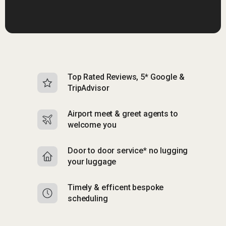
Top Rated Reviews, 5* Google &
N
TripAdvisor
b
Airport meet & greet agents to
S
welcome you
p
Door to door service* no lugging
R
your luggage
y
Timely & efficent bespoke
Mu
scheduling
o