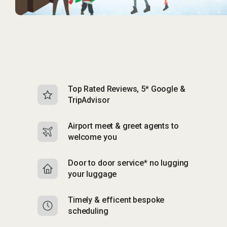
Top Rated Reviews, 5* Google &
N
TripAdvisor
b
Airport meet & greet agents to
S
welcome you
p
Door to door service* no lugging
R
your luggage
y
Timely & efficent bespoke
Mu
scheduling
o