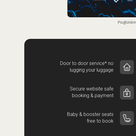
Pic@Unlim
Door to door service* no
lugging your luggage
Secure website safe
booking & payment
Baby & booster seats
free to book