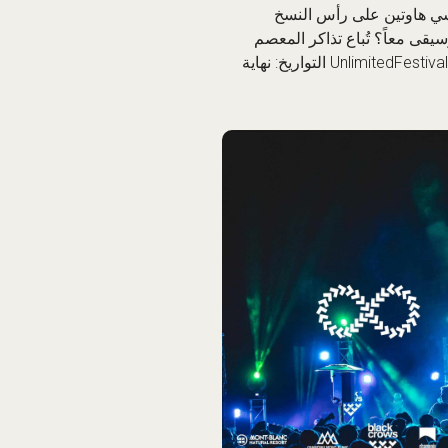
تشي هاوتين على رأس النسخ
 والموسيقى معاً؟ تُباع تذاكر المعصم
. الصورة:@UnlimitedFestivalsFestivalsFB التواريخ: نهاية