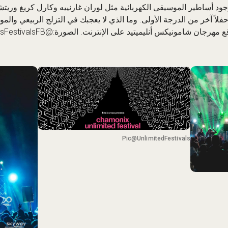
وجود أساطير الموسيقى الكهربائية مثل لوران غارنييه وكارل كريغ وري
عرف أن 2025 سيكون حفلاً آخر من الدرجة الأولى. وما الذي لا يعجبك في التزلج الربيعي
 مهرجان شامونيكس أنليميتيد على الإنترنت
Pic@UnlimitedFestivals