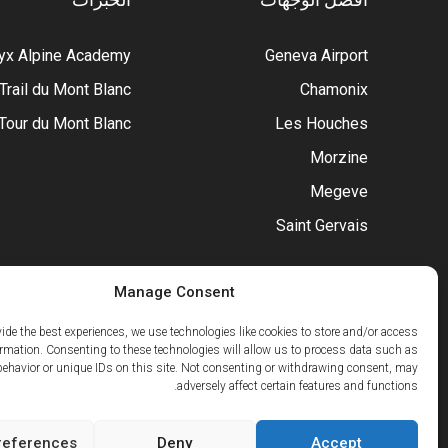
ryx Alpine Academy
Geneva Airport
 Trail du Mont Blanc
Chamonix
Tour du Mont Blanc
Les Houches
Morzine
Megeve
Saint Gervais
Manage Consent
vide the best experiences, we use technologies like cookies to store and/or access
ormation. Consenting to these technologies will allow us to process data such as
ehavior or unique IDs on this site. Not consenting or withdrawing consent, may
adversely affect certain features and functions.
references
Deny
Accept