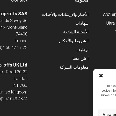
rop-offs SAS
Arc'Te
الأخبار والإرشادات والأحداث
36 Avenue du Savoy
Ultra
شهادات
ix-Mont-Blanc
الأسئلة الشائعة
74400
الشروط والأحكام
France
0)4 50 47 17 73
توظيف
أعلن معنا
-offs UK Ltd
معلومات الشركة
20-22 Wenlock Road
London
N1 7GU
To pro
device inf
United Kingdom
browsing b
0)207 043 4874
View p