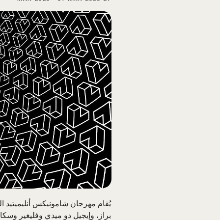
يُقام مهرجان شامونيكس أنليميتيد ا
براز، وإيجيل دو ميدي وفليغير وسكاي