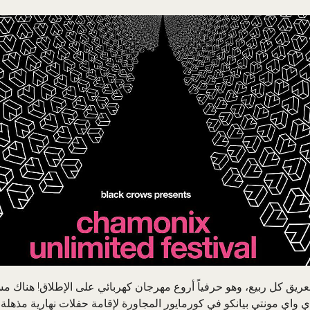
لعريق كل ربيع، وهو حرفياً أروع مهرجان كهربائي على الإطلاق! هناك 
 واي مونتي بيانكو في كورمايور المجاورة لإقامة حفلات نهارية مذهلة، 